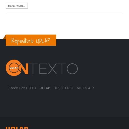
READ MORE...
Repositorio UDLAP
Sobre ConTEXTO
UDLAP
DIRECTORIO
SITIOS A-Z