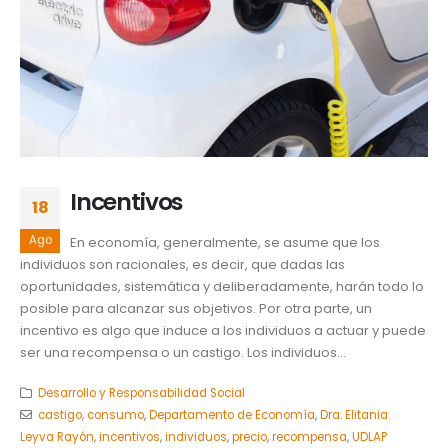
Incentivos
18
Ago
En economía, generalmente, se asume que los
individuos son racionales, es decir, que dadas las
oportunidades, sistemática y deliberadamente, harán todo lo
posible para alcanzar sus objetivos. Por otra parte, un
incentivo es algo que induce a los individuos a actuar y puede
ser una recompensa o un castigo. Los individuos...
Desarrollo y Responsabilidad Social
castigo
,
consumo
,
Departamento de Economía
,
Dra. Elitania
Leyva Rayón
,
incentivos
,
individuos
,
precio
,
recompensa
,
UDLAP