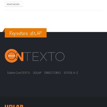
READ MORE...
Repositorio UDLAP
Sobre ConTEXTO
UDLAP
DIRECTORIO
SITIOS A-Z