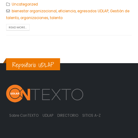
Uncategorized
bienestar organizacional
,
eficiencia
,
egresados UDLAP
,
Gestión de
talento
,
organizaciones
,
talento
READ MORE...
Repositorio UDLAP
Sobre ConTEXTO
UDLAP
DIRECTORIO
SITIOS A-Z