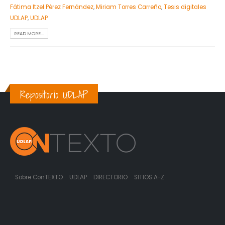
Fátima Itzel Pérez Fernández
,
Miriam Torres Carreño
,
Tesis digitales
UDLAP
,
UDLAP
READ MORE...
Repositorio UDLAP
Sobre ConTEXTO
UDLAP
DIRECTORIO
SITIOS A-Z