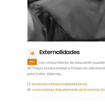
Externalidades
18
Ago
Los consumidores de educación pueden ve
en mayor productividad e incluso en admiració
para todos. Además,...
Desarrollo y Responsabilidad Social
consumidores
,
Departamento de Economía
,
Dr