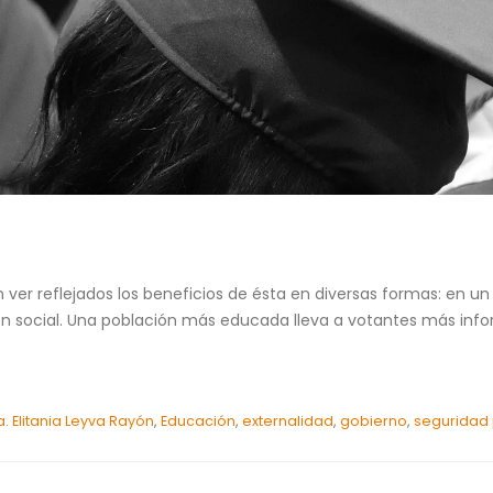
r reflejados los beneficios de ésta en diversas formas: en un 
n social. Una población más educada lleva a votantes más infor
a. Elitania Leyva Rayón
,
Educación
,
externalidad
,
gobierno
,
seguridad 