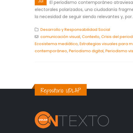
Jul
El periodismo contemporáneo atraviesa 
electorales polarizados, una ciudadanía fragmen
la necesidad de seguir siendo relevantes y, por..
Desarrollo y Responsabilidad Social
comunicación visual
,
Contexto
,
Crisis del perio
Ecosistema mediático
,
Estrategias visuales para 
contemporáneo
,
Periodismo digital
,
Periodismo vi
Repositorio UDLAP