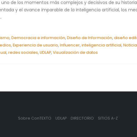
uno de los momentos más complejos y decisivos de su historia 
tada y el avance imparable de la inteligencia artificial, los me
.
dismo
,
Democracia e información
,
Diseño de Información
,
diseño edit
medios
,
Experiencia de usuario
,
Influencer
,
inteligencia artificial
,
Notici
sual
,
redes sociales
,
UDLAP
,
Visualización de datos
Sobre ConTEXTO
UDLAP
DIRECTORIO
SITIOS A-Z