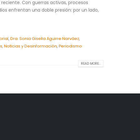
reciente. Con guerras activas, procesos
dios enfrentan una doble presión: por un lado,
orial
,
Dra. Sonia Gisella Aguirre Narváez
,
as
,
Noticias y Desinformación
,
Periodismo
READ MORE...