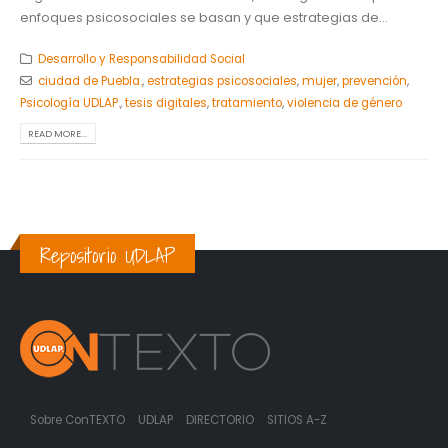
enfoques psicosociales se basan y que estrategias de...
Desarrollo y Responsabilidad Social
ciudad de Puebla.
,
estrategias psicosociales
,
mujer
,
prevención
,
Psicología UDLAP.
,
tesis digitales
,
tratamiento
,
violencia de género
READ MORE...
Repositorio UDLAP
Sobre ConTEXTO
UDLAP
DIRECTORIO
SITIOS A-Z