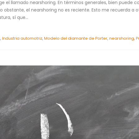
el llamado nearshoring. En términos generales, bien puede co
 obstante, el nearshoring no es reciente. Esto me recuerda a o
ura, sí que...
a
,
Industria automotriz
,
Modelo del diamante de Porter
,
nearshoring
,
P