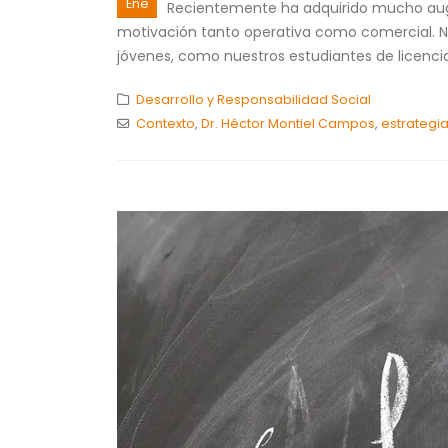
Ene
Recientemente ha adquirido mucho auge 
motivación tanto operativa como comercial. No
jóvenes, como nuestros estudiantes de licenciat
Desarrollo y Responsabilidad Social
Contexto
,
Dr. Héctor Montiel Campos
,
estrategi