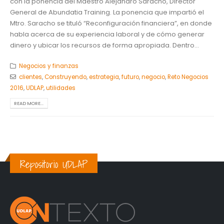
con la ponencia del Maestro Alejandro Saracho, Director
General de Abundatia Training. La ponencia que impartió el
Mtro. Saracho se tituló “Reconfiguración financiera”, en donde
habla acerca de su experiencia laboral y de cómo generar
dinero y ubicar los recursos de forma apropiada. Dentro...
Negocios y finanzas
clientes
,
Construyendo
,
estrategia
,
futuro
,
negocio
,
Reto Negocios
2016
,
UDLAP
,
utilidades
READ MORE...
Repositorio UDLAP