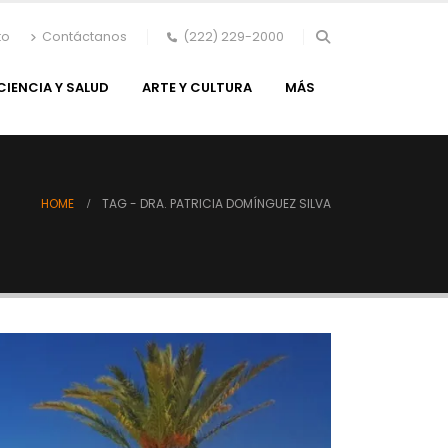
to
Contáctanos
(222) 229-2000
CIENCIA Y SALUD
ARTE Y CULTURA
MÁS
HOME
TAG -
DRA. PATRICIA DOMÍNGUEZ SILVA