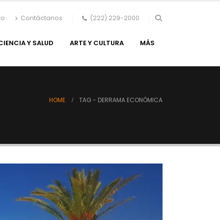
to
Contáctanos
(222) 229-2000
CIENCIA Y SALUD
ARTE Y CULTURA
MÁS
HOME
TAG -
DERRAMA ECONÓMICA