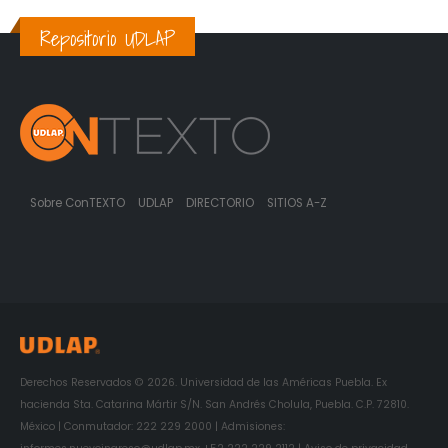
Repositorio UDLAP
Sobre ConTEXTO
UDLAP
DIRECTORIO
SITIOS A-Z
Derechos Reservados © 2026. Universidad de las Américas Puebla. Ex
hacienda Sta. Catarina Mártir S/N. San Andrés Cholula, Puebla. C.P. 72810.
México | Conmutador: 222 229 2000 | Admisiones: