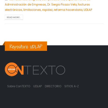
Administración de Empresas
,
Dr. Sergio Picazo Vela
,
facturas
electrónicas
,
limitaciones
,
rapidez
,
reforma hacendaria
,
UDLAP
READ MORE...
Repositorio UDLAP
Sobre ConTEXTO
UDLAP
DIRECTORIO
SITIOS A-Z