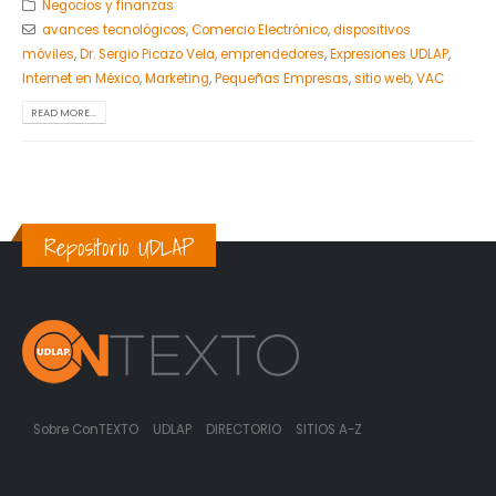
Negocios y finanzas
avances tecnológicos
,
Comercio Electrónico
,
dispositivos
móviles
,
Dr. Sergio Picazo Vela
,
emprendedores
,
Expresiones UDLAP
,
Internet en México
,
Marketing
,
Pequeñas Empresas
,
sitio web
,
VAC
READ MORE...
Repositorio UDLAP
Sobre ConTEXTO
UDLAP
DIRECTORIO
SITIOS A-Z