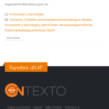
Ingeniería Mecánica por la...
Innovación y tecnología
Conexión
,
Contexto
,
doctoradoencienciasdelagua
,
fenoles
,
Innovación y tecnología
,
LatinXChem
,
levadurasligninolíticas
,
tratamientodeaguaresidual
,
UDLAP
READ MORE...
Repositorio UDLAP
Sobre ConTEXTO
UDLAP
DIRECTORIO
SITIOS A-Z