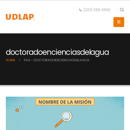
(222) 229-2000
doctoradoencienciasdelagua
HOME
TAG -
DOCTORADOENCIENCIASDELAGUA