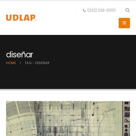
(222) 229-2000
diseñar
HOME
TAG -
DISEÑAR