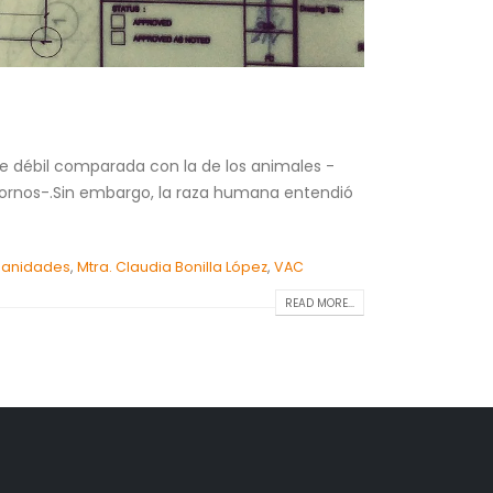
te débil comparada con la de los animales -
ntornos-.Sin embargo, la raza humana entendió
umanidades
,
Mtra. Claudia Bonilla López
,
VAC
READ MORE...