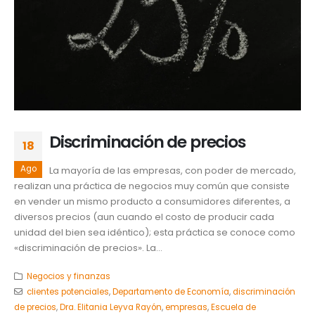
Discriminación de precios
18
Ago
La mayoría de las empresas, con poder de mercado,
realizan una práctica de negocios muy común que consiste
en vender un mismo producto a consumidores diferentes, a
diversos precios (aun cuando el costo de producir cada
unidad del bien sea idéntico); esta práctica se conoce como
«discriminación de precios». La...
Negocios y finanzas
clientes potenciales
,
Departamento de Economía
,
discriminación
de precios
,
Dra. Elitania Leyva Rayón
,
empresas
,
Escuela de