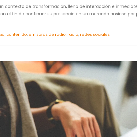
n contexto de transformación, lleno de interacción e inmediate
con el fin de continuar su presencia en un mercado ansioso por p
cia
,
contenido
,
emisoras de radio
,
radio
,
redes sociales