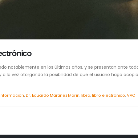
lectrónico
do notablemente en los últimos años, y se presentan ante todo
 la vez otorgando la posibilidad de que el usuario haga acopio 
 Información
,
Dr. Eduardo Martínez Marín
,
libro
,
libro electrónico
,
VAC