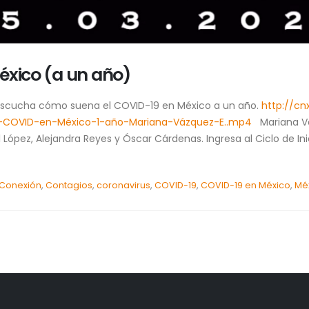
́xico (a un año)
y escucha cómo suena el COVID-19 en México a un año.
http://cn
l-COVID-en-México-1-año-Mariana-Vázquez-E..mp4
Mariana Váz
il López, Alejandra Reyes y Óscar Cárdenas. Ingresa al Ciclo de In
Conexión
,
Contagios
,
coronavirus
,
COVID-19
,
COVID-19 en México
,
Mé