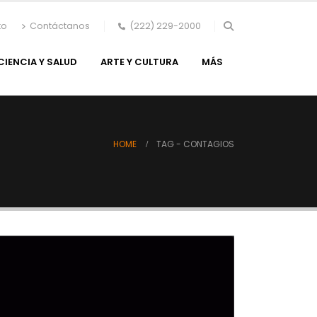
to
Contáctanos
(222) 229-2000
CIENCIA Y SALUD
ARTE Y CULTURA
MÁS
HOME
TAG -
CONTAGIOS