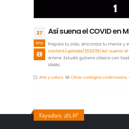
Así suena el COVID en Me
27
May
Prepara tu oído, sincroniza tu mente 
content/uploads/2021/05/Así-suena-e
Artene. Estudió guitarra clásica con Say
UNAM...
Arte y cultura
Cifras contagios confirmados
,
Repositorio UDLAP