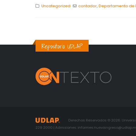
Uncategorized
contador
,
Departamento de F
Repositorio UDLAP
Derechos Reservados © 2026. Universid
229 2000 | Admisiones: informes.nuevoingreso@udlap.mx 