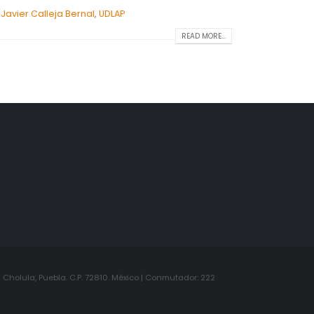
 Javier Calleja Bernal
,
UDLAP
READ MORE...
Cholula, Puebla. C.P. 72810. México | Conmutador: 222