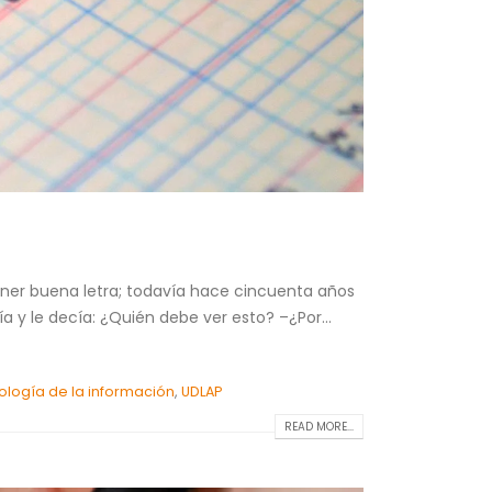
ener buena letra; todavía hace cincuenta años
 y le decía: ¿Quién debe ver esto? –¿Por...
ología de la información
,
UDLAP
READ MORE...