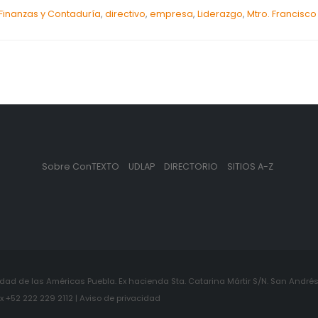
inanzas y Contaduría
,
directivo
,
empresa
,
Liderazgo
,
Mtro. Francisco
Sobre ConTEXTO
UDLAP
DIRECTORIO
SITIOS A-Z
ad de las Américas Puebla. Ex hacienda Sta. Catarina Mártir S/N. San Andrés 
+52 222 229 2112 | Aviso de privacidad