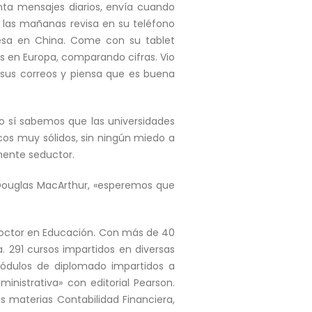
nta mensajes diarios, envía cuando
 las mañanas revisa en su teléfono
resa en China. Come con su tablet
s en Europa, comparando cifras. Vio
r sus correos y piensa que es buena
 sí sabemos que las universidades
s muy sólidos, sin ningún miedo a
mente seductor.
l Douglas MacArthur, «esperemos que
Doctor en Educación. Con más de 40
a. 291 cursos impartidos en diversas
 módulos de diplomado impartidos a
ministrativa» con editorial Pearson.
as materias Contabilidad Financiera,