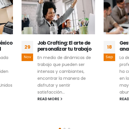
Job Crafting: El arte de
Gestión del talento
18
personalizar tu trabajo
analítico en la em
Sep
En medio de dinámicas de
La demanda de
trabajo que pueden ser
profesionistas en anal
intensas y cambiantes,
ha crecido notablem
encontrar la manera de
en los últimos años. L
disfrutar y sentir
mayor digitalización y
satisfacción...
abundancia de...
READ MORE
READ MORE