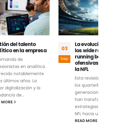
La evolución y roles de
Mill
03
13
presa
los wide receivers y
con
running backs en las
con
Sep
Ago
ofensivas modernas de
Com
ítica
la NFL
que 
ente
Esta revisión analiza cómo
cara
a
los quarterbacks
enra
 la
generacionales desde 1999
una 
han transformado las
emba
estrategias ofensivas en la
polít
NFL hacia un mayor...
REA
READ MORE