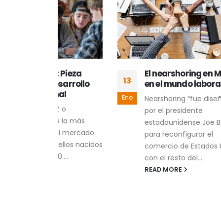
 Pieza
El nearshoring en México
13
29
sarrollo
en el mundo laboral
al
Ene
Nov
Nearshoring “fue diseñada
 o
por el presidente
s la más
estadounidense Joe Biden
el mercado
para reconfigurar el
ellos nacidos
comercio de Estados Unidos
...
con el resto del...
READ MORE