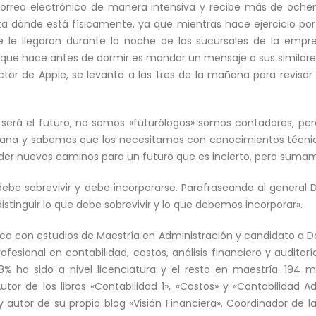
correo electrónico de manera intensiva y recibe más de oche
ta dónde está físicamente, ya que mientras hace ejercicio por
e le llegaron durante la noche de las sucursales de la emp
 que hace antes de dormir es mandar un mensaje a sus similare
ctor de Apple, se levanta a las tres de la mañana para revisa
á el futuro, no somos «futurólogos» somos contadores, pero
ana y sabemos que los necesitamos con conocimientos técnico
nder nuevos caminos para un futuro que es incierto, pero suma
 debe sobrevivir y debe incorporarse. Parafraseando al genera
istinguir lo que debe sobrevivir y lo que debemos incorporar».
co con estudios de Maestría en Administración y candidato a 
esional en contabilidad, costos, análisis financiero y auditorí
88% ha sido a nivel licenciatura y el resto en maestría. 194
tor de los libros «Contabilidad 1», «Costos» y «Contabilidad Ad
 y autor de su propio blog «Visión Financiera». Coordinador de l