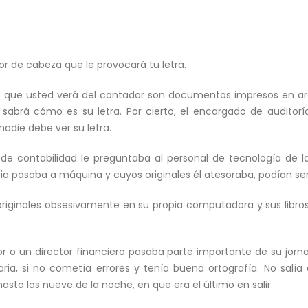
lor de cabeza que le provocará tu letra.
o que usted verá del contador son documentos impresos en ar
brá cómo es su letra. Por cierto, el encargado de auditoría,
adie debe ver su letra.
e contabilidad le preguntaba al personal de tecnología de la 
ia pasaba a máquina y cuyos originales él atesoraba, podían se
 originales obsesivamente en su propia computadora y sus li
r o un director financiero pasaba parte importante de su jor
ria, si no cometía errores y tenía buena ortografía. No salía
asta las nueve de la noche, en que era el último en salir.