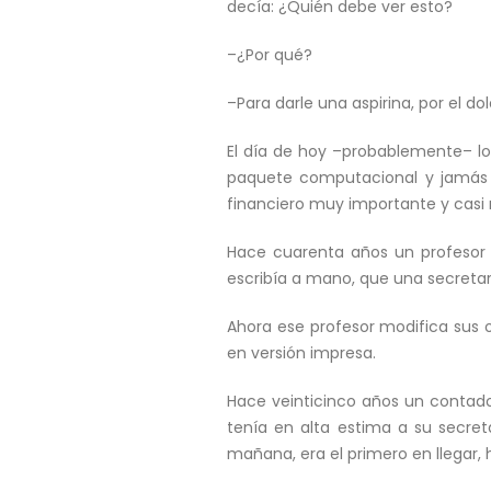
decía: ¿Quién debe ver esto?
–¿Por qué?
–Para darle una aspirina, por el do
El día de hoy –probablemente– l
paquete computacional y jamás sa
financiero muy importante y casi n
Hace cuarenta años un profesor d
escribía a mano, que una secretar
Ahora ese profesor modifica sus
en versión impresa.
Hace veinticinco años un contado
tenía en alta estima a su secreta
mañana, era el primero en llegar, h