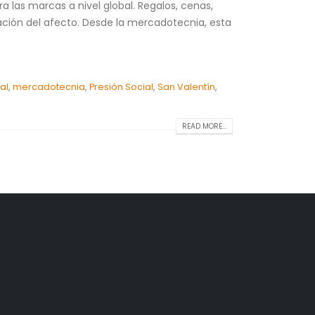
 las marcas a nivel global. Regalos, cenas,
ción del afecto. Desde la mercadotecnia, esta
al
,
mercadotecnia
,
Presión Social
,
San Valentín
,
READ MORE...