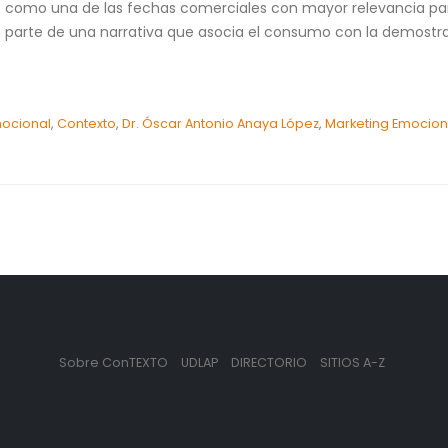
o como una de las fechas comerciales con mayor relevancia para
 parte de una narrativa que asocia el consumo con la demostra
ocional
,
Contexto
,
Dr. Óscar Antonio Anaya López
,
Marketing Emocion
Sobre ConTEXTO
UDLAP
DIRECTORIO
SITIOS A-Z