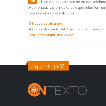
Feb
El Día de San Valentín se ha consolidad
experiencias y promociones especiales forman
celebración representa una...
Negocios y finanzas
Comportamiento del Consumidor
,
Consumo Em
Sara Zareth Mejía Ortiz
,
UDLAP
Repositorio UDLAP