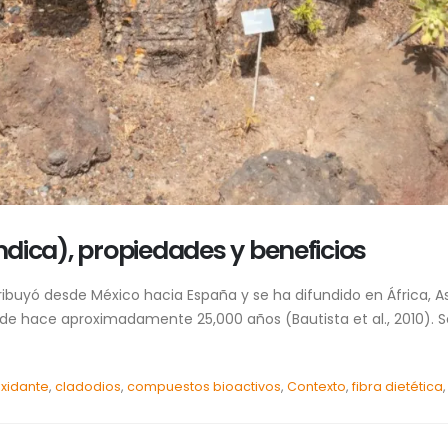
indica), propiedades y beneficios
stribuyó desde México hacia España y se ha difundido en África, 
esde hace aproximadamente 25,000 años (Bautista et al., 2010). S
xidante
,
cladodios
,
compuestos bioactivos
,
Contexto
,
fibra dietética