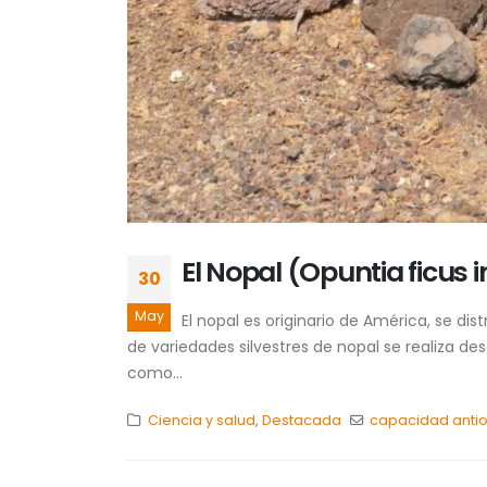
El Nopal (Opuntia ficus 
30
May
El nopal es originario de América, se di
de variedades silvestres de nopal se realiza d
como...
Ciencia y salud
,
Destacada
capacidad antio