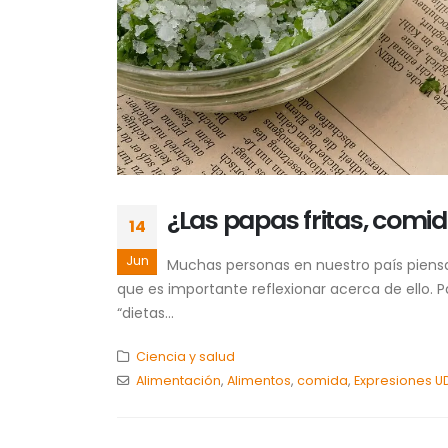
¿Las papas fritas, comi
14
Jun
Muchas personas en nuestro país piensan
que es importante reflexionar acerca de ello.
“dietas...
Ciencia y salud
Alimentación
,
Alimentos
,
comida
,
Expresiones U