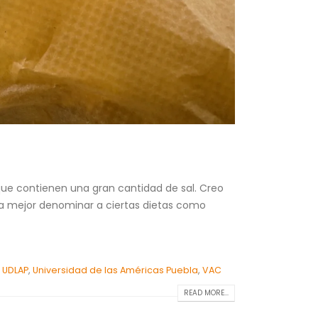
que contienen una gran cantidad de sal. Creo
ría mejor denominar a ciertas dietas como
,
UDLAP
,
Universidad de las Américas Puebla
,
VAC
READ MORE...