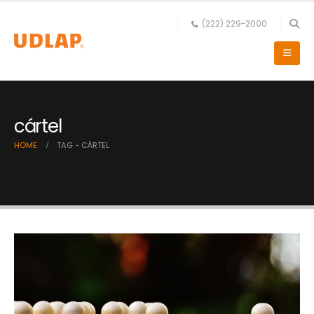
(222) 229-2000
cártel
HOME
TAG -
CÁRTEL