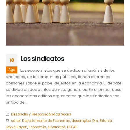
Los sindicatos
18
Ago
Los economistas que se dedican al análisis de los
sindicatos, de las empresas públicas, tienen diferentes
opiniones sobre el papel de éstos en la economía. El debate
se divide en dos puntos de vista generales. En el primer caso,
los economistas críticos argumentan que los sindicatos son
un tipo de...
Desarrollo y Responsabilidad Social
cártel
,
Departamento de Economía
,
desempleo
,
Dra. Elitania
Leyva Rayón
,
Economía
,
sindicatos
,
UDLAP