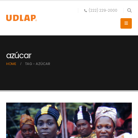
(222) 229-2000
azúcar
HOME
TAG -
AZÚCAR