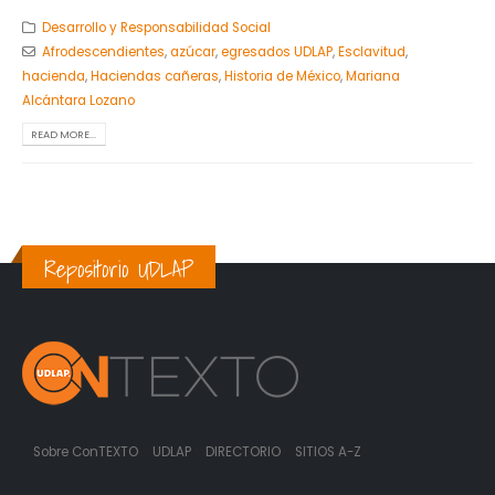
Desarrollo y Responsabilidad Social
Afrodescendientes
,
azúcar
,
egresados UDLAP
,
Esclavitud
,
hacienda
,
Haciendas cañeras
,
Historia de México
,
Mariana
Alcántara Lozano
READ MORE...
Repositorio UDLAP
Sobre ConTEXTO
UDLAP
DIRECTORIO
SITIOS A-Z