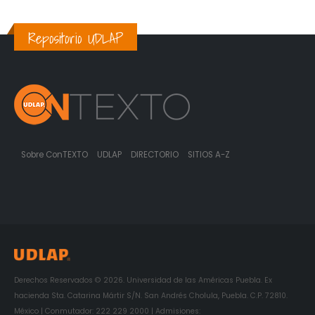
Repositorio UDLAP
Sobre ConTEXTO
UDLAP
DIRECTORIO
SITIOS A-Z
Derechos Reservados © 2026. Universidad de las Américas Puebla. Ex
hacienda Sta. Catarina Mártir S/N. San Andrés Cholula, Puebla. C.P. 72810.
México | Conmutador: 222 229 2000 | Admisiones: