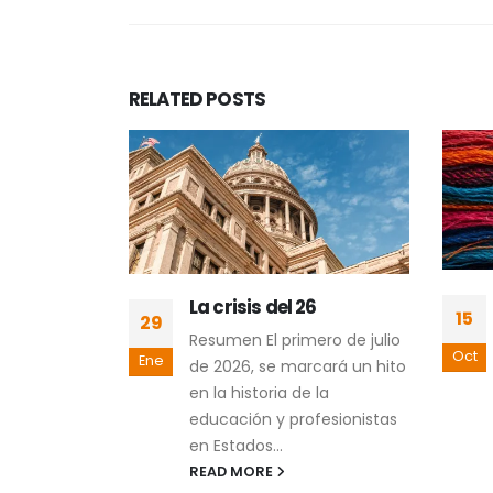
RELATED
POSTS
y
La crisis del 26
15
29
cialmente
Resumen El primero de julio
 ¿utopía o
Oct
Ene
de 2026, se marcará un hito
en la historia de la
ad Social
educación y profesionistas
) y la
en Estados...
 Social
READ MORE
C) son