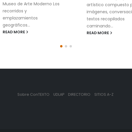
Museo de Arte Moderno Los
artístico compuesto 
recorridos y
imágenes, conversaci
emplazamientos
textos recopilados
geográficos...
caminando...
READ MORE
READ MORE
Sobre ConTEXTO
UDLAP
DIRECTORIO
SITIOS A-Z