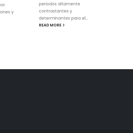
periodos altamente
gast
por
contrastantes y
con 
ones y
determinantes para el...
sum
alegr
READ MORE
REA