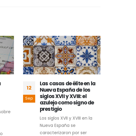
a
Las casas de élite en la
Pre
12
06
Nueva España de los
trad
siglos XVII y XVIII: el
uso
Sep
Sep
azulejo como signo de
mex
prestigio
act
sobre
Los siglos XVII y XVIII en la
Al s
Nueva España se
riqu
caracterizaron por ser
arqu
to