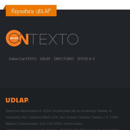
Repositorio UDLAP
Sobre ConTEXTO
UDLAP
DIRECTORIO
SITIOS A-Z
Derechos Reservados © 2026. Universidad de las Américas Puebla. Ex
hacienda Sta. Catarina Mártir S/N. San Andrés Cholula, Puebla. C.P. 72810.
México | Conmutador: 222 229 2000 | Admisiones: