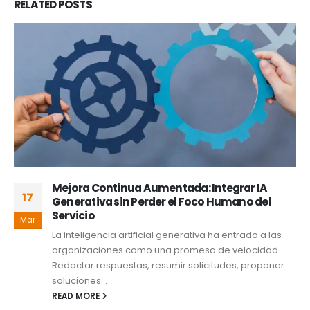
RELATED
POSTS
Análisis del modelo de Cournot de un
16
duopolio
Mar
El artículo busca mostrar en que consiste el modelo
de Cournot y dar un ejemplo práctico del mismo. Se
parte...
READ MORE