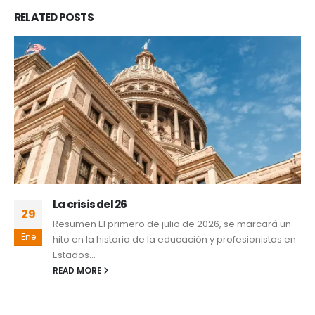
RELATED
POSTS
La crisis del 26
29
Resumen El primero de julio de 2026, se marcará un
Ene
hito en la historia de la educación y profesionistas en
Estados...
READ MORE