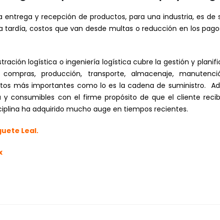
 entrega y recepción de productos, para una industria, es d
 tardía, costos que van desde multas o reducción en los pagos
istración logística o ingeniería logística cubre la gestión y plan
 compras, producción, transporte, almacenaje, manutenci
tos más importantes como lo es la cadena de suministro. Adm
y consumibles con el firme propósito de que el cliente reci
isciplina ha adquirido mucho auge en tiempos recientes.
guete Leal.
x