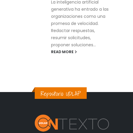
tificial
práctico del mismo. Se
ntrado a las
parte...
 como una
READ MORE
ocidad.
stas,
des,
nes...
Repositorio UDLAP