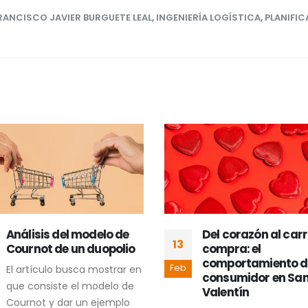
RANCISCO JAVIER BURGUETE LEAL
,
INGENIERÍA LOGÍSTICA
,
PLANIFI
Del corazón al carrito de
Predicción del Rie
12
compra: el
Bancarrota Empres
comportamiento del
mediante Machine
Feb
consumidor en San
Learning: Un Enfoq
Valentín
Comparativo con
Random Forest y