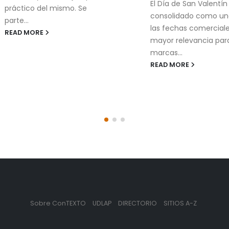
El Día de San Valentín se ha
Gradient Boosting
consolidado como una de
La presente tesis eval
las fechas comerciales con
capacidad de modelo
mayor relevancia para las
machine learning par
marcas...
estimar la probabilida
READ MORE
riesgo de bancarrota
(financial...
READ MORE
Sobre ConTEXTO
UDLAP
DIRECTORIO
SITIOS A-Z