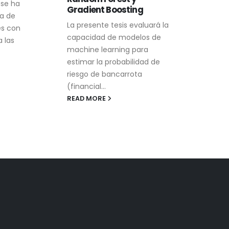
reac
Con el auge del nearshoring,
mund
México se posiciona una vez
uará la
fuert
más como una interesante
s de
REA
opción para empresas que
a
buscan diversificar...
d de
READ MORE