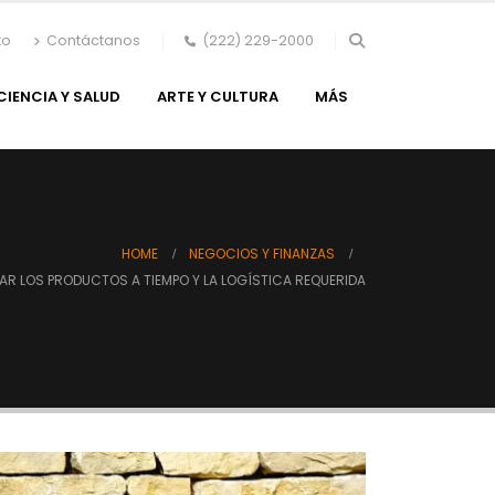
to
Contáctanos
(222) 229-2000
CIENCIA Y SALUD
ARTE Y CULTURA
MÁS
HOME
NEGOCIOS Y FINANZAS
AR LOS PRODUCTOS A TIEMPO Y LA LOGÍSTICA REQUERIDA