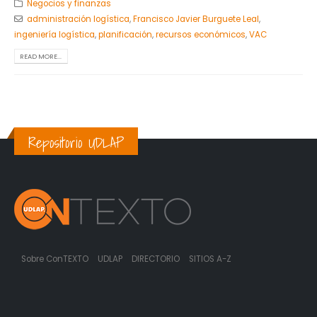
Negocios y finanzas
administración logística
,
Francisco Javier Burguete Leal
,
ingeniería logística
,
planificación
,
recursos económicos
,
VAC
READ MORE...
Repositorio UDLAP
Sobre ConTEXTO
UDLAP
DIRECTORIO
SITIOS A-Z