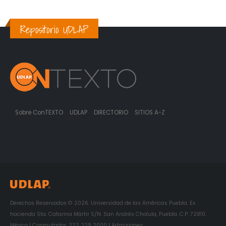
Repositorio UDLAP
Sobre ConTEXTO
UDLAP
DIRECTORIO
SITIOS A-Z
Derechos Reservados © 2026. Universidad de las Américas Puebla. Ex
hacienda Sta. Catarina Mártir S/N. San Andrés Cholula, Puebla. C.P. 72810.
México | Conmutador: 222 229 2000 | Admisiones: