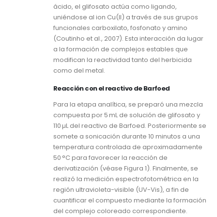
ácido, el glifosato actúa como ligando,
uniéndose al ion Cu(II) a través de sus grupos
funcionales carboxilato, fosfonato y amino
(Coutinho et al., 2007). Esta interacción da lugar
a la formación de complejos estables que
modifican la reactividad tanto del herbicida
como del metal.
Reacción con el reactivo de Barfoed
Para la etapa analítica, se preparó una mezcla
compuesta por 5 mL de solución de glifosato y
110 µL del reactivo de Barfoed. Posteriormente se
somete a sonicación durante 10 minutos a una
temperatura controlada de aproximadamente
50 °C para favorecer la reacción de
derivatización (véase Figura 1). Finalmente, se
realizó la medición espectrofotométrica en la
región ultravioleta-visible (UV-Vis), a fin de
cuantificar el compuesto mediante la formación
del complejo coloreado correspondiente.