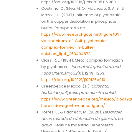
https://doi.org/10.1016/j.jcis.2005.05.089
Coutinho, C., Silva, M. O., Machado, S. A. S., &
Mazo, L. H. (2007). Influence of glyphosate
on the copper dissolution in phosphate
buffer. Recuperado de
https://www.researchgate.net/figure/UV-
vis-spectrum-of-CuII-glyphosate-
complex-formed-in-buffer-
solution_fig4_253404872
Glass, R. L. (1984). Metal complex formation
by glyphosate.
Journal of Agricultural and
Food Chemistry, 32
(6), 1249–1253.
https://doi.org/10.1021/jf00126a010
Greenpeace México. (s. ).
Glifosato:
herbicida peligroso para nuestra salud
.
https://www.greenpeace.org/mexico/blog/920
herbicida-agente-cancerigeno/
Torres, E., & Pacheco, M. (2020).
Desarrollo
de un método de detección de glifosato en
agua
[Tesis de maestría, Benemérita
Universidad Autónoma de Puebla].