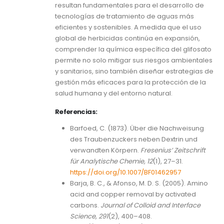
resultan fundamentales para el desarrollo de
tecnologías de tratamiento de aguas más
eficientes y sostenibles. A medida que el uso
global de herbicidas continúa en expansión,
comprender la química específica del glifosato
permite no solo mitigar sus riesgos ambientales
y sanitarios, sino también diseñar estrategias de
gestión más eficaces para la protección de la
salud humana y del entorno natural.
Referencias:
Barfoed, C. (1873). Über die Nachweisung
des Traubenzuckers neben Dextrin und
verwandten Körpern.
Fresenius’ Zeitschrift
für Analytische Chemie, 12
(1), 27–31.
https://doi.org/10.1007/BF01462957
Barja, B. C., & Afonso, M. D. S. (2005). Amino
acid and copper removal by activated
carbons.
Journal of Colloid and Interface
Science, 291
(2), 400–408.