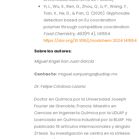
Yi, L., Wu, S., Ren, G., Zhou, Q., Li, P., Wang, Y.,
Tian, X., He, D., & Pan, Q. (2025). Glyphosate
detection based on Eu coordination
polymer through competitive coordination.
Food Chemistry, 463
(Pt 4), 141554.
https://doi.org/10.1016/j.foodchem.2024.141554
Sobre los autores:
Miguel Angel San Juan García
Contacto:
miguel.sanjuanga@udlap.mx
Dr. Felipe Córdova Lozano
Doctor en Química por la Universidad Joseph
Fourier de Grenoble, Francia. Maestro en
Ciencias en Ingeniería Química por la UDLAP y
Licenciado en Química Industrial por la BUAP. Ha
publicado 19 artículos internacionales y dirigido
21 tesis. Su investigación se centra en la síntesis