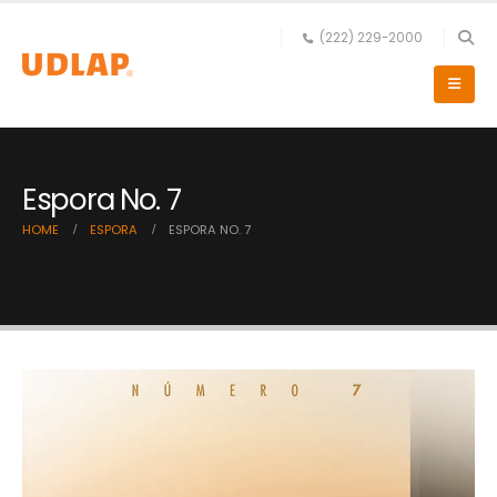
(222) 229-2000
Espora No. 7
HOME
ESPORA
ESPORA NO. 7