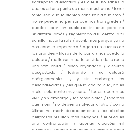
sobrepasa la escritura / es que tú no sabes lo
que es estar a punto de morir, muchacho / tener
tanta sed que te sientes consumir a ti mismo /
no se puede no pensar que nos transgreden /
puedes caer en cualquier instante para no
levantarte jamás / regresando a tu centro, a tu
semilla, hasta la raíz / escribimos porque ya no
nos cabe la impotencia / agarra un cuchillo de
los grandes y filosos de la barra / nos queda la
palabra / me llevan muerta en vida / de la radio
una voz bruta / disco rayándose / discurso
desgastado / ladrando / se actuará
enérgicamente… / y sin embargo los
desaparecidos / y es que la vida, tal cual, no es
mala: solamente muy corta / todos queremos
vivir y sin embargo / los feminicidios / tenemos
que morir / no debemos olvidar al otro / como
última no morir dolorosamente / los objetos
peligrosos resultan más benignos / el texto es
una confrontación / apenas dieciséis mil
quinientas setenta personas se hicieron daño