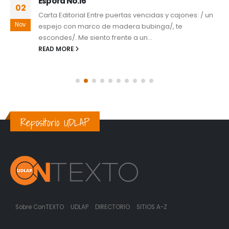
Espora No.16
02
Carta Editorial Entre puertas vencidas y cajones: / un
Nov
espejo con marco de madera bubinga/, te
escondes/. Me siento frente a un...
READ MORE
Repositorio UDLAP
Sobre ConTEXTO
UDLAP
DIRECTORIO
SITIOS A-Z