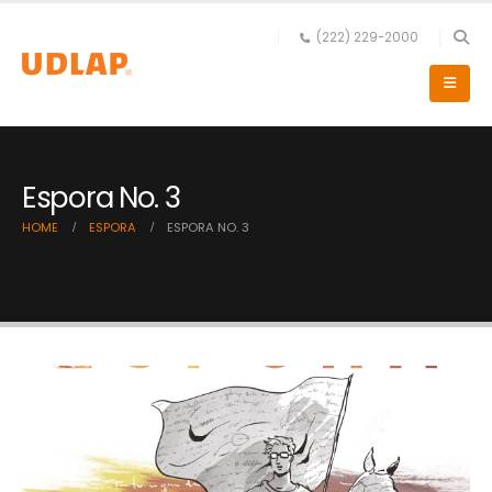
(222) 229-2000
Espora No. 3
HOME
ESPORA
ESPORA NO. 3