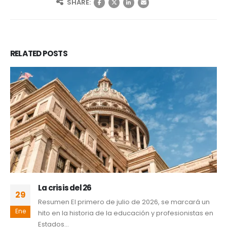
SHARE:
RELATED
POSTS
La crisis del 26
29
Resumen El primero de julio de 2026, se marcará un
Ene
hito en la historia de la educación y profesionistas en
Estados...