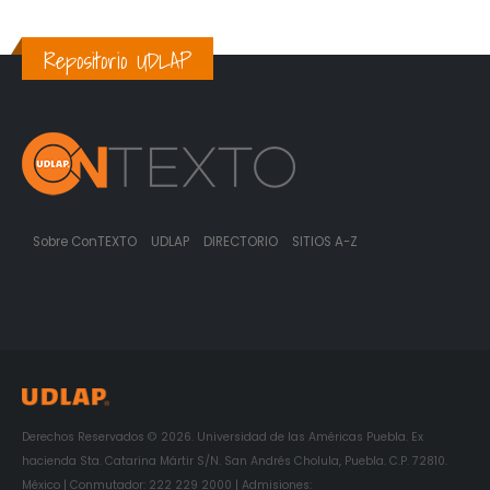
Repositorio UDLAP
Sobre ConTEXTO
UDLAP
DIRECTORIO
SITIOS A-Z
Derechos Reservados © 2026. Universidad de las Américas Puebla. Ex
hacienda Sta. Catarina Mártir S/N. San Andrés Cholula, Puebla. C.P. 72810.
México | Conmutador: 222 229 2000 | Admisiones: