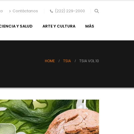
to
Contáctanos
(222) 229-2000
CIENCIA Y SALUD
ARTE Y CULTURA
MÁS
HOME
TSIA
TSIA VOL.10