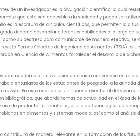
tes de un investigador es la divulgación científica, la cual resu
rmite que éste sea accesible a la sociedad y pueda ser utilizad
o es la escritura de artículos científicos, que permiten la difus
grado deberán desarrollar diferentes habilidades a lo largo de s
, así como su destreza para comunicarse de manera efectiva, se
La revista Temas Selectos de Ingeniería de Alimentos (TSIA) es
orado en Ciencia de Alimentos fortalecer el desarrollo de dicha
proyecto académico ha evolucionado hasta convertirse en una pu
trabajo entusiasta de los estudiantes de posgrado, a la atinada d
 revista. En esta ocasión es un honor presentar el del volumen 10
ión bibliográfica, que aborda temas de actualidad en el área de l
 uso de productos alimenticios, el uso de tecnologías de encaps
obianos en alimentos y sistemas modelo, así como el análisis d
contribuirá de manera relevante en la formación de los futuros