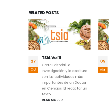
RELATED
POSTS
TSIA Vol.11
27
05
a difusión
Carta Editorial La
Oct
Abr
o a través
investigación y la escritura
n de
son las actividades más
isión es una
importantes de un Doctor
ue la...
en Ciencias. El redactar un
texto...
READ MORE