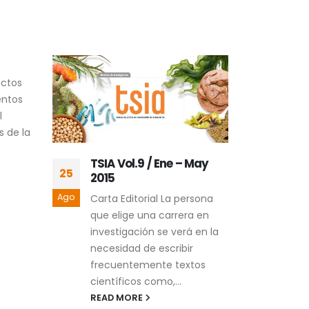
ctos
mentos
l
 de la
TSIA Vol.9 / Ene – May
TSIA
25
25
2015
Dic
Ago
Ago
Carta Editorial La persona
Cart
que elige una carrera en
con 
investigación se verá en la
acad
necesidad de escribir
más 
frecuentemente textos
publ
científicos como,...
Tema
READ MORE
REA