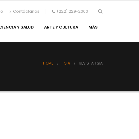
to
Contáctanos
(222) 229-2000
CIENCIA Y SALUD
ARTE Y CULTURA
MÁS
HOME
TSIA
REVISTA TSIA