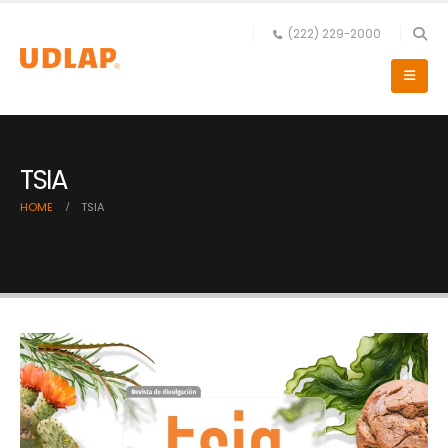
(222) 229-2000
TSIA
HOME
TSIA