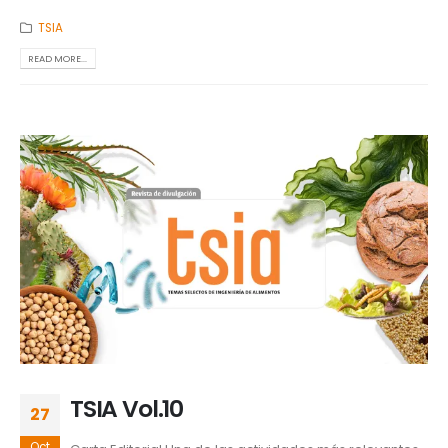
TSIA
READ MORE...
TSIA Vol.10
27
Oct