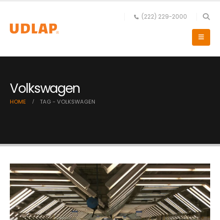
(222) 229-2000
Volkswagen
HOME
TAG -
VOLKSWAGEN