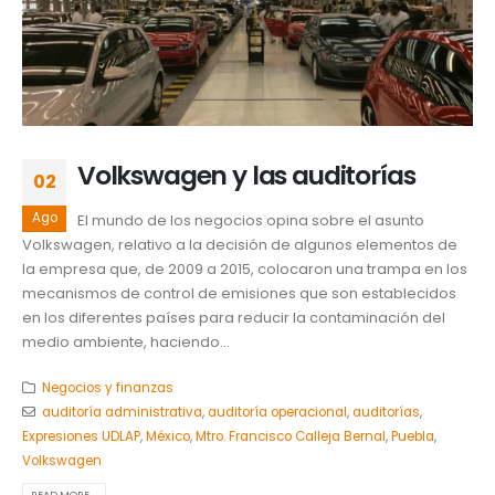
Volkswagen y las auditorías
02
Ago
El mundo de los negocios opina sobre el asunto
Volkswagen, relativo a la decisión de algunos elementos de
la empresa que, de 2009 a 2015, colocaron una trampa en los
mecanismos de control de emisiones que son establecidos
en los diferentes países para reducir la contaminación del
medio ambiente, haciendo...
Negocios y finanzas
auditoría administrativa
,
auditoría operacional
,
auditorías
,
Expresiones UDLAP
,
México
,
Mtro. Francisco Calleja Bernal
,
Puebla
,
Volkswagen
READ MORE...