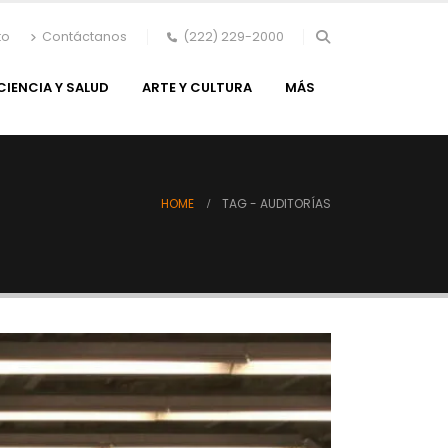
to
Contáctanos
(222) 229-2000
CIENCIA Y SALUD
ARTE Y CULTURA
MÁS
HOME
TAG -
AUDITORÍAS