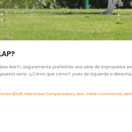
LAP?
es leer?», seguramente preferirías una serie de improperios en 
uesta sería: «¿Cómo que cómo?, pues de izquierda a derecha, a 
siones UDLAP
,
Interactive Compensatory
,
leer
,
meta-consciencia
,
ski