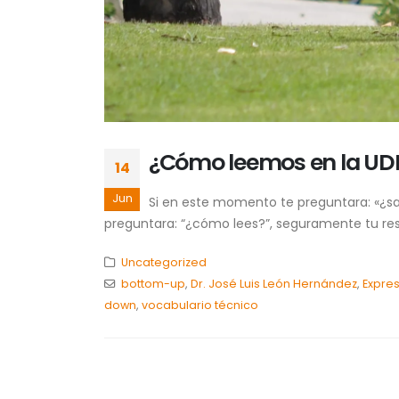
¿Cómo leemos en la UD
14
Jun
Si en este momento te preguntara: «¿sab
preguntara: “¿cómo lees?”, seguramente tu resp
Uncategorized
bottom-up
,
Dr. José Luis León Hernández
,
Expre
down
,
vocabulario técnico