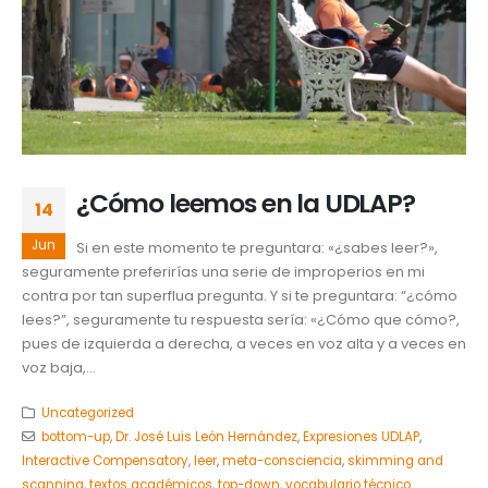
¿Cómo leemos en la UDLAP?
14
Jun
Si en este momento te preguntara: «¿sabes leer?»,
seguramente preferirías una serie de improperios en mi
contra por tan superflua pregunta. Y si te preguntara: “¿cómo
lees?”, seguramente tu respuesta sería: «¿Cómo que cómo?,
pues de izquierda a derecha, a veces en voz alta y a veces en
voz baja,...
Uncategorized
bottom-up
,
Dr. José Luis León Hernández
,
Expresiones UDLAP
,
Interactive Compensatory
,
leer
,
meta-consciencia
,
skimming and
scanning
,
textos académicos
,
top-down
,
vocabulario técnico