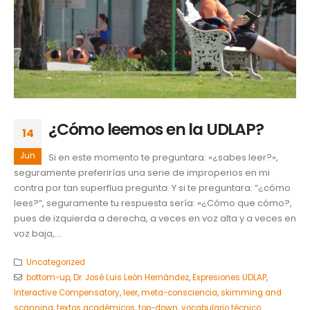
¿Cómo leemos en la UDLAP?
14
Jun
Si en este momento te preguntara: «¿sabes leer?»,
seguramente preferirías una serie de improperios en mi
contra por tan superflua pregunta. Y si te preguntara: “¿cómo
lees?”, seguramente tu respuesta sería: «¿Cómo que cómo?,
pues de izquierda a derecha, a veces en voz alta y a veces en
voz baja,...
Uncategorized
bottom-up
,
Dr. José Luis León Hernández
,
Expresiones UDLAP
,
Interactive Compensatory
,
leer
,
meta-consciencia
,
skimming and
scanning
,
textos académicos
,
top-down
,
vocabulario técnico