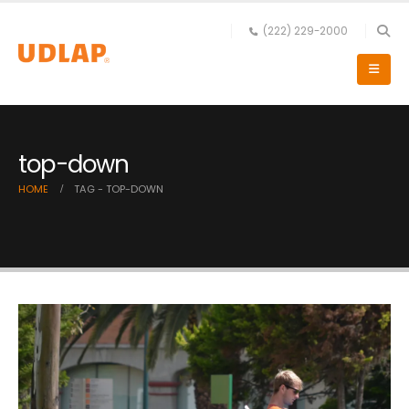
(222) 229-2000
top-down
HOME
TAG -
TOP-DOWN