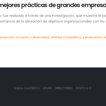
s mejores prácticas de grandes empres
ro fue realizado a través de una investigación, que muestra el 
tancia de la alineación de objetivos organizacionales con los 
desarrollo
,
inclusión y diversidad
,
ventaja competitiva
,
y evaluación d
Sobre ConTEXTO
UDLAP
DIRECTORIO
SITIOS A-Z