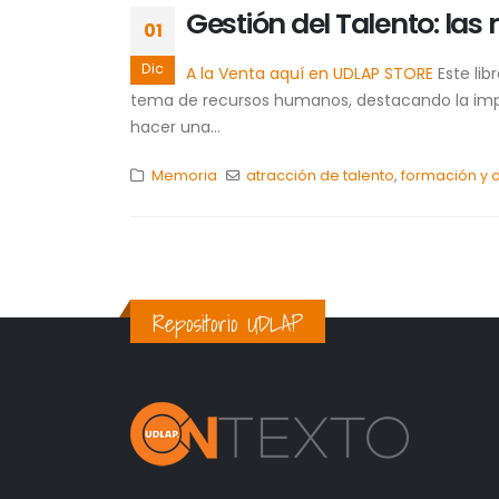
Gestión del Talento: la
01
Dic
A la Venta aquí en UDLAP STORE
Este lib
tema de recursos humanos, destacando la impor
hacer una...
Memoria
atracción de talento
,
formación y 
Repositorio UDLAP