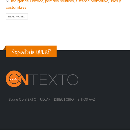
Indígenas
,
Oaxaca
,
partidos políticos
,
sistema normativo
,
usos y
costumbres
READ MORE...
Repositorio UDLAP
Sobre ConTEXTO
UDLAP
DIRECTORIO
SITIOS A-Z